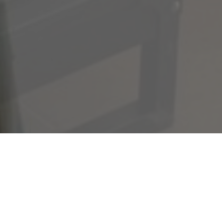
Premier Quad Rivervie
Rooms 
Air Con
Shower